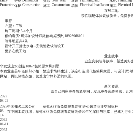
Entry
Demolition
New Wall
Plumbing and
Plumbing 
进场
拆除
新建
水电
Protection
Construction
Construction
Electrical Installation
Electrical 
保护
施工
墙体
施工
在线工地
亲临现场体验装修质量，免费参
串府
户型：
工装
四居室
三居室
二居室
施工周期: 3-4个月
预约看房: 可添加设计师微信/电话预约18926966101
装修动态
装修动态
装修动态
装修动态
共
共
共
共
4
7
6
6
条
条
条
条
...
...
...
...
设计
设计
设计
设计
开工
开工
开工
开工
拆改
拆改
拆改
拆改
水电
水电
水电
水电
安装
安装
安装
安装
验收
验收
验收
验收
软装
软装
软装
软装
竣工
竣工
竣工
竣工
更多在线工地
业主故事
业主真实装修故事，塑造美好
华发观山水|创造180㎡极简原木风别墅
格力广场|130㎡现代简约式温馨生活！
中海十里观澜|136㎡居家空间，将惬意进行到底！
悦湾府|790㎡新中式，打造多功能别墅！
本案业主是年轻的郝小姐，她追求简约生活，决定打造现代极简风家居。与设计师
本案业主李女士喜欢现代简约，偏好粉白基调，清新雅致的空间。设计师选用柔和灯光
本期的案例完全满足董女士对家的想象，136平方，4房2厅，6M深的大横厅格局
赵先生购置了一栋心仪已久的别墅，想将其打造为既彰显品味又能承载家庭欢乐的理想居
网站，再以绿植点缀，营造出宁静舒适的氛围。
装修，与设计师沟通细节，最终呈现完美落地效果。
空间的利用率。
草莓APP版免费观看进行合作。装修公司的草莓视频APP污版黄色下载团队详细了解
处细节。
新闻资讯
郝小姐
李女士
董女士
赵先生
给自己的家更多想象空间，发现更多家装灵感，
华发观山水|创造180㎡极简原木风别墅
格力广场|130㎡现代简约式温馨生活！
中海十里观澜|136㎡居家空间，将惬意进行到底！
悦湾府|790㎡新中式，打造多功能别墅！
2025
办公室装修必看指南：打工人看了都叫好的装修避坑大招
03-22
2025.03.22
2025
中国知名工装公司——草莓APP版免费观看装饰 匠心铸造商业空间标杆
办
03-
在中国工装领域，草莓APP版免费观看装饰凭借20年的深耕与积累，已成
14
公
2025
室
01-11
装
2025
修