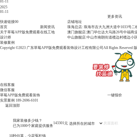
01-11
必
2025
看
01-11
指
更多资讯
南：
快速链接00
店铺地址
打
首页
新闻资讯
珠海总店: 珠海市吉大九洲大道中1033号
工
关于草莓APP版免费观看
在线工地
澳门旗舰店:澳门毕仕达大马路26号中福商业
人
设计师
中山旗舰店:中山市南朗街道榄边村榄边小区
看
装修案例
了
Copyright ©2023 广东草莓APP版免费观看装饰设计工程有限公司All Rights Reserved
都
叫
好
的
装
修
避
在线客服
坑
微信客服
大
草莓APP版免费观看装饰
一键报价
招
实景案例
189-2696-6101
返回顶部
我家装修多少钱？
143301
元
已为1000个家庭提供服务
10秒估算，少花冤枉钱