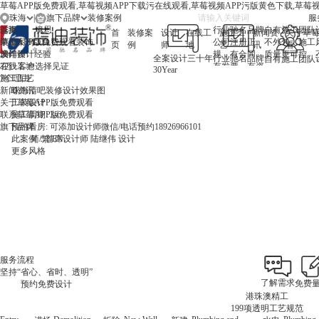
草莓APP版免费观看,草莓视频APP下载污在线观看,草莓视频APP污版黄色下载,草莓
珠海
|
旗下品牌
服务
珠海
首页
选择
境思
行业驰名品牌
自有施工团队
首
装修案
设计
在线工
施工工
新闻资
关于草莓
中山
装修案例
草莓APP版免费观看装饰
公司注册正
不外包，施工
页
例
师
地
艺
讯
看
澳门
设计师
30年设计经验
规，有合同、
质量更可控
全案设计三十年
行业驰名品牌
自有施工团队
在线工地
3万+客户选择见证
有发票、有资
30
Year
施工工艺
7个理由
质
新闻资讯
珠海清吧装修设计效果图
关于草莓APP版免费观看
工装设计
联系草莓APP版免费观看
施工周期: 3-6
旗下品牌
预约看房: 可添加设计师微信/电话预约18926966101
此案例：首席设计师 陆继伟 设计
此案例：首席设计师 陆继伟 设计
更多风格
此案例：首席设计师 吕道伟 设计
此案例：首席设计师 葛凡 设计
此案例：首席设计师 陆继伟 设计
更多风格
此案例：首席设计师 吕道伟 设计
简
/
繁
/
EN
更多风格
更多风格
更多风格
更多风格
更多风格
更多风格
张海涛
首席设计师 - 珠海
新中式、轻奢、混搭、简约
家是人们感到疲惫时的休憩的场所，是温暖美好的代名
预约人数: 869人
预约看房: 可添加设计师微信/电话预约18926966101
找他设计
点击看他设计的案例
服务流程
坚持“省心、省时、透明”
了解需求
免费
预约免费设计
港珠澳精工
199项透明工艺规范