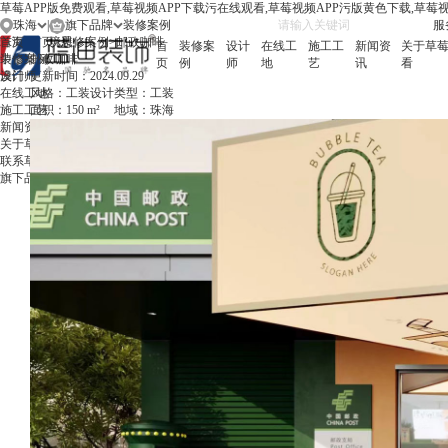
草莓APP版免费观看,草莓视频APP下载污在线观看,草莓视频APP污版黄色下载,草莓
珠海
|
旗下品牌
服务
珠海
首页
首页
境思
>
装修案例
>
邮政咖啡
首
装修案
设计
在线工
施工工
新闻资
关于草莓
中山
装修案例
邮政咖啡
页
例
师
地
艺
讯
看
澳门
设计师
更新时间：
2024.09.29
在线工地
风格：
工装设计
类型：
工装
施工工艺
面积：
150 m²
地域：
珠海
新闻资讯
关于草莓APP版免费观看
联系草莓APP版免费观看
旗下品牌
简
/
繁
/
EN