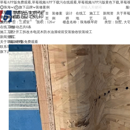
草莓APP版免费观看,草莓视频APP下载污在线观看,草莓视频APP污版黄色下载,草莓
珠海
|
旗下品牌
服务
珠海
首页
首页
境思
>
在线工地
>
横琴府
首
装修案
设计
在线工
施工工
新闻资
关于草莓
中山
装修案例
横琴府-126㎡ -进行中
页
例
师
地
艺
讯
看
澳门
设计师
户型：
三居室
面积：
126㎡
楼盘名称：
珠海横琴府
类型：
别墅, 大
在线工地
装修动态
共
6
条
施工工艺
设计
开工
拆改
水电
泥木
防水
油漆
竣前
安装
验收
软装
竣工
新闻资讯
潘工
关于草莓APP版免费观看
项目经理
联系草莓APP版免费观看
旗下品牌
简
/
繁
/
EN