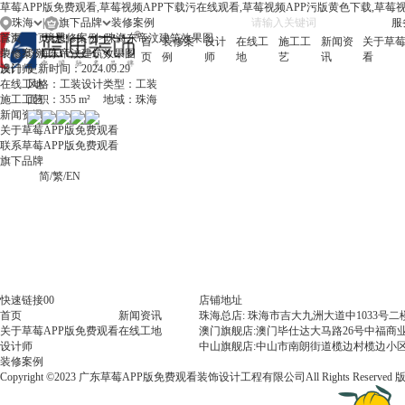
草莓APP版免费观看,草莓视频APP下载污在线观看,草莓视频APP污版黄色下载,草莓
珠海
|
旗下品牌
服务
珠海
首页
首页
境思
>
装修案例
>
珠海东帝汶建筑效果图
首
装修案
设计
在线工
施工工
新闻资
关于草莓
中山
装修案例
珠海东帝汶建筑效果图
页
例
师
地
艺
讯
看
澳门
设计师
更新时间：
2024.09.29
在线工地
风格：
工装设计
类型：
工装
施工工艺
面积：
355 m²
地域：
珠海
新闻资讯
关于草莓APP版免费观看
联系草莓APP版免费观看
旗下品牌
简
/
繁
/
EN
快速链接00
店铺地址
首页
新闻资讯
珠海总店: 珠海市吉大九洲大道中1033号
关于草莓APP版免费观看
在线工地
澳门旗舰店:澳门毕仕达大马路26号中福商业
设计师
中山旗舰店:中山市南朗街道榄边村榄边小区
装修案例
Copyright ©2023 广东草莓APP版免费观看装饰设计工程有限公司All Rights Reserved