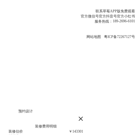
联系草莓APP版免费观看
官方微信号
官方抖音号
官方小红书
189-2696-6101
服务热线：
网站地图
粤ICP备72267127号
装修费用明细
装修估价
￥
87974