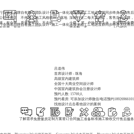
行业驰名品牌
自有施工团队
设计+施工一体化
港珠澳精工
工地进度群同步
终身无忧售后
公司注册正
不外包，施工
风格统一，落地
深耕行业二
每天发照片，客
售后有保障，
规，有合同、
质量更可控
不走样
十载 ，奖
户放心不上火
质保期内免费
行业驰名品牌
设计+施工一体化
工地进度群同步
终身无忧售后
自有施工团队
港珠澳精工
有发票、有资
章无数，多
上门维护
质
城市直营系
统，装饰行
业领军品
牌。
吕道伟
葛凡
符民
梁高
陆继伟
首席设计师 - 珠海
首席设计师 - 珠海
首席设计师 - 珠海
首席设计师 - 珠海
首席设计师 - 澳门
高级室内建筑师
CIID-十佳室内设计师
新中式、轻奢、混搭、简约
新中式、轻奢、混搭、简约
现代简约、简欧、欧式、中式
温暖美好的代名词，所以在设计作品中，注重“家”和“人”的关系
全国十大商业空间设计师
CBDA年度最具新势力设计人物
国家注册高级室内建筑师
国际ICDA设计师协会荣誉会长
草莓APP版免费观看装饰首席设计师
中国室内建筑协会注册设计师
预约人数: 12587人
预约人数: 869人
预约人数: 669人
预约人数: 986人
6101
预约人数: 15769人
预约看房: 可添加设计师微信/电话预约18926966101
预约看房: 可添加设计师微信/电话预约18926966101
预约看房: 可添加设计师微信/电话预约18926966101
预约看房: 可添加设计师微信/电话预约18926966101
预约看房: 可添加设计师微信/电话预约18926966101
找他设计
找他设计
找他设计
找他设计
点击看他设计的案例
点击看他设计的案例
点击看他设计的案例
点击看他设计的案例
找他设计
点击看他设计的案例
了解需求
定制方案
签订合同
标准施工
验收交付
免费量房
施工准备
售后服务