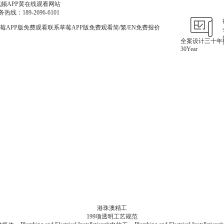
视频APP黄在线观看网站
热线：
189-2696-6101
莓APP版免费观看
联系草莓APP版免费观看
简
/
繁
/
EN
免费报价
全案设计三十年
30
Year
张海涛
首席设计师 - 珠海
新中式、轻奢、混搭、简约
家是人们感到疲惫时的休憩的场所，是
预约人数: 869人
预约看房: 可添加设计师微信/电话预约1892696
找他设计
点击看他设计的案例
港珠澳精工
199项透明工艺规范