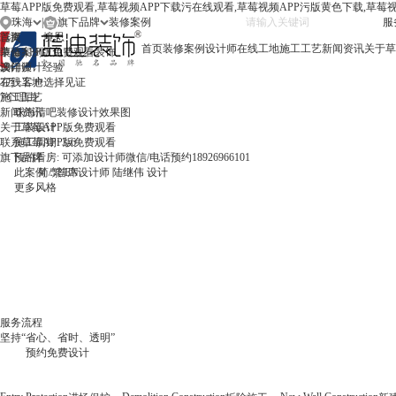
草莓APP版免费观看,草莓视频APP下载污在线观看,草莓视频APP污版黄色下载,草莓
珠海
|
旗下品牌
服务
珠海
首页
选择
境思
首页
装修案例
设计师
在线工地
施工工艺
新闻资讯
关于草
中山
装修案例
草莓APP版免费观看装饰
澳门
设计师
30年设计经验
在线工地
3万+客户选择见证
施工工艺
7个理由
新闻资讯
珠海清吧装修设计效果图
关于草莓APP版免费观看
工装设计
联系草莓APP版免费观看
施工周期: 3-6
旗下品牌
预约看房: 可添加设计师微信/电话预约18926966101
此案例：首席设计师 陆继伟 设计
此案例：首席设计师 陆继伟 设计
更多风格
此案例：首席设计师 吕道伟 设计
此案例：首席设计师 葛凡 设计
此案例：首席设计师 陆继伟 设计
更多风格
此案例：首席设计师 吕道伟 设计
简
/
繁
/
EN
更多风格
更多风格
更多风格
更多风格
更多风格
更多风格
服务流程
坚持“省心、省时、透明”
预约免费设计