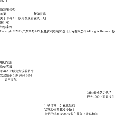
01-11
指
南：
快速链接00
打
首页
新闻资讯
工
关于草莓APP版免费观看
在线工地
人
设计师
看
装修案例
了
Copyright ©2023 广东草莓APP版免费观看装饰设计工程有限公司All Rights Reserved
都
叫
好
的
装
修
避
在线客服
坑
微信客服
大
草莓APP版免费观看装饰
招
实景案例
189-2696-6101
返回顶部
我家装修多少钱？
已为1000个家庭提
10秒估算，少花冤枉钱
我家装修要花多少钱？
今天已经有
5686
位业主获取了装修预算