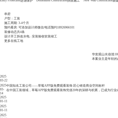
Entry Protection
Demolition Construction
New Wall Construction
进场保护
拆除施工
新
串府
户型：
工装
四居室
三居室
二居室
施工周期: 3-4个月
预约看房: 可添加设计师微信/电话预约18926966101
装修动态
装修动态
装修动态
装修动态
共
共
共
共
4
7
6
6
条
条
条
条
...
...
...
...
设计
设计
设计
设计
开工
开工
开工
开工
拆改
拆改
拆改
拆改
水电
水电
水电
水电
安装
安装
安装
安装
验收
验收
验收
验收
软装
软装
软装
软装
竣工
竣工
竣工
竣工
更多在线工地
悦湾府|790㎡新中式，打造多功能别墅！
格力广场|130㎡现代简约
华发观山水|创造1
赵先生购置了一栋心仪已久的别墅，想将其打造为既彰显品味又能承载家庭欢乐的理想居
本案业主李女士喜欢现代简约
本案业主是年轻的郝小
好，实地考察了别墅的每一处细节。
郝小姐
李女士
董女士
赵先生
华发观山水|创造180㎡极简原木风别墅
格力广场|130㎡现代简约式温馨生活！
中海十里观澜|136㎡居家空间，将惬意进行到底！
悦湾府|790㎡新中式，打造多功能别墅！
2025
办公室装修必看指南：打工人看了都叫好的装修避坑大招
03-22
2025.03.22
2025
中国知名工装公司——草莓APP版免费观看装饰 匠心铸造商业空间标杆
办
03-
在中国工装领域，草莓APP版免费观看装饰凭借20年的深耕与积累，已成为行业
14
公
2025
室
01-11
装
2025
修
01-11
必
2025
看