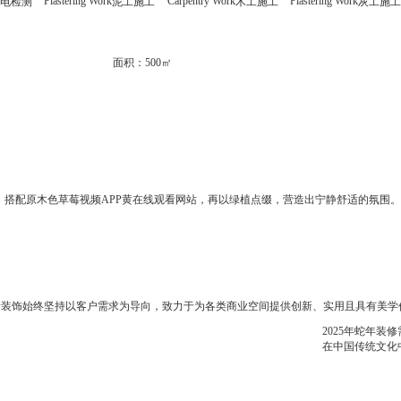
Plastering Work
Carpentry Work
Plastering Work
水电检测
泥工施工
木工施工
灰工施工
面积：
500㎡
126㎡
150㎡
86㎡
合作。装修公司的草莓视频APP污版黄色下载团队详细了解了赵先生的装修需求与风格偏
温馨。装修过程业主亲自监督装修，与设计师沟通细节，最终呈现完美落地效果。
，搭配原木色草莓视频APP黄在线观看网站，再以绿植点缀，营造出宁静舒适的氛围。
横厅格局，沙发中置分隔出餐厅和客厅空间，一边休闲一边用餐，提高空间的利用率。
装饰始终坚持以客户需求为导向，致力于为各类商业空间提供创新、实用且具有美学价值
2025年蛇年装
在中国传统文化中