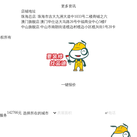
更多资讯
店铺地址
珠海总店: 珠海市吉大九洲大道中1033号二楼商铺之六
澳门旗舰店:澳门毕仕达大马路26号中福商业中心5楼F
中山旗舰店:中山市南朗街道榄边村榄边小区榄兴街1号20卡
 版权所有
一键报价
87974
元
㎡
供服务