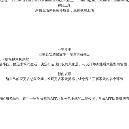
Plumbing and Electrical Installation
Plumbing and Electrical Installation
建墙体
水电施工
在线工地
亲临现场体验装修质量，免费参观工地
业主故事
业主真实装修故事，塑造美好生活
式温馨生活！
80㎡极简原木风别墅
中海十里观澜|136㎡居家空间，将惬意进行到底！
所。面对别墅的装修工程，他慎重选择了业内知名的草莓APP版免费观看进行
，偏好粉白基调，清新雅致的空间。设计师选用柔和灯光，绿植点缀，简约而不失
姐，她追求简约生活，决定打造现代极简风家居。与设计师沟通后大量留白墙面
本期的案例完全满足董女士对家的想象，136平方，4房2厅，6M深的大
新闻资讯
给自己的家更多想象空间，发现更多家装灵感，让您深入了解家装的各个环节
内的知名品牌。作为一家草莓视频APP污版黄色下载的工装公司，草莓APP版免费观看