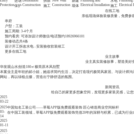
Entry
Demolition
New Wall
Plumbing and
Plumbing 
进场
拆除
新建
水电
Protection
Construction
Construction
Electrical Installation
Electrical 
保护
施工
墙体
施工
在线工地
亲临现场体验装修质量，免费参
串府
户型：
工装
四居室
三居室
二居室
施工周期: 3-4个月
预约看房: 可添加设计师微信/电话预约18926966101
装修动态
装修动态
装修动态
装修动态
共
共
共
共
4
7
6
6
条
条
条
条
...
...
...
...
设计
设计
设计
设计
开工
开工
开工
开工
拆改
拆改
拆改
拆改
水电
水电
水电
水电
安装
安装
安装
安装
验收
验收
验收
验收
软装
软装
软装
软装
竣工
竣工
竣工
竣工
更多在线工地
业主故事
业主真实装修故事，塑造美好
华发观山水|创造180㎡极简原木风别墅
格力广场|130㎡现代简约式温馨生活！
中海十里观澜|136㎡居家空间，将惬意进行到底！
悦湾府|790㎡新中式，打造多功能别墅！
本案业主是年轻的郝小姐，她追求简约生活，决定打造现代极简风家居。与设计
本案业主李女士喜欢现代简约，偏好粉白基调，清新雅致的空间。设计师选用柔和灯光
本期的案例完全满足董女士对家的想象，136平方，4房2厅，6M深的大横厅格局
赵先生购置了一栋心仪已久的别墅，想将其打造为既彰显品味又能承载家庭欢乐的理想居
网站，再以绿植点缀，营造出宁静舒适的氛围。
装修，与设计师沟通细节，最终呈现完美落地效果。
空间的利用率。
草莓APP版免费观看进行合作。装修公司的草莓视频APP污版黄色下载团队详细了解
处细节。
新闻资讯
郝小姐
李女士
董女士
赵先生
给自己的家更多想象空间，发现更多家装灵感，
华发观山水|创造180㎡极简原木风别墅
格力广场|130㎡现代简约式温馨生活！
中海十里观澜|136㎡居家空间，将惬意进行到底！
悦湾府|790㎡新中式，打造多功能别墅！
2025
办公室装修必看指南：打工人看了都叫好的装修避坑大招
03-22
2025.03.22
2025
中国知名工装公司——草莓APP版免费观看装饰 匠心铸造商业空间标杆
办
03-
在中国工装领域，草莓APP版免费观看装饰凭借20年的深耕与积累，已成为行业
14
公
2025
室
01-11
装
2025
修