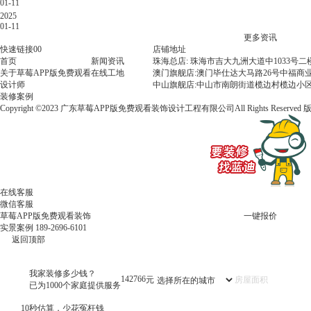
01-11
必
2025
看
01-11
指
更多资讯
南：
快速链接00
店铺地址
打
首页
新闻资讯
珠海总店: 珠海市吉大九洲大道中1033号
工
关于草莓APP版免费观看
在线工地
澳门旗舰店:澳门毕仕达大马路26号中福商业
人
设计师
中山旗舰店:中山市南朗街道榄边村榄边小区
看
装修案例
了
Copyright ©2023 广东草莓APP版免费观看装饰设计工程有限公司All Rights Reserved
都
叫
好
的
装
修
避
在线客服
坑
微信客服
大
草莓APP版免费观看装饰
一键报价
招
实景案例
189-2696-6101
返回顶部
我家装修多少钱？
142766
元
已为1000个家庭提供服务
10秒估算，少花冤枉钱