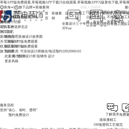
草莓APP版免费观看,草莓视频APP下载污在线观看,草莓视频APP污版黄色下载,草莓
珠海
|
旗下品牌
服务
珠海
首页
选择
境思
行业驰名品牌
自有施工团队
首
装修案
设计
在线工
施工工
新闻资
关于草莓
中山
装修案例
草莓APP版免费观看装饰
公司注册正
不外包，施工
页
例
师
地
艺
讯
看
澳门
设计师
30年设计经验
规，有合同、
质量更可控
全案设计三十年
行业驰名品牌
自有施工团队
在线工地
3万+客户选择见证
有发票、有资
30
Year
施工工艺
7个理由
质
新闻资讯
珠海清吧装修设计效果图
关于草莓APP版免费观看
工装设计
联系草莓APP版免费观看
施工周期: 3-6
旗下品牌
预约看房: 可添加设计师微信/电话预约18926966101
此案例：首席设计师 陆继伟 设计
此案例：首席设计师 陆继伟 设计
更多风格
此案例：首席设计师 吕道伟 设计
此案例：首席设计师 葛凡 设计
此案例：首席设计师 陆继伟 设计
更多风格
此案例：首席设计师 吕道伟 设计
简
/
繁
/
EN
更多风格
更多风格
更多风格
更多风格
更多风格
更多风格
张海涛
首席设计师 - 珠海
新中式、轻奢、混搭、简约
家是人们感到疲惫时的休憩的场所，是温暖美好的代名词
预约人数: 869人
预约看房: 可添加设计师微信/电话预约18926966101
找他设计
点击看他设计的案例
服务流程
坚持“省心、省时、透明”
了解需求
免费
预约免费设计
港珠澳精工
199项透明工艺规范