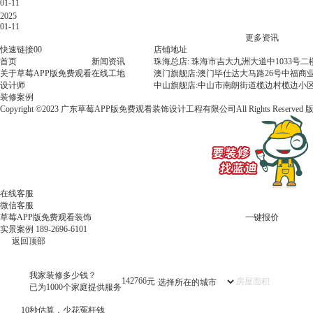
01-11
必
2025
看
01-11
指
更多资讯
南：
快速链接00
店铺地址
打
首页
新闻资讯
珠海总店: 珠海市吉大九洲大道中1033号
工
关于草莓APP版免费观看
在线工地
澳门旗舰店:澳门毕仕达大马路26号中福商业
人
设计师
中山旗舰店:中山市南朗街道榄边村榄边小区
看
装修案例
了
Copyright ©2023 广东草莓APP版免费观看装饰设计工程有限公司All Rights Reserved
都
叫
好
的
装
修
避
在线客服
坑
微信客服
大
草莓APP版免费观看装饰
一键报价
招
实景案例
189-2696-6101
返回顶部
我家装修多少钱？
142766
元
已为1000个家庭提供服务
10秒估算，少花冤枉钱