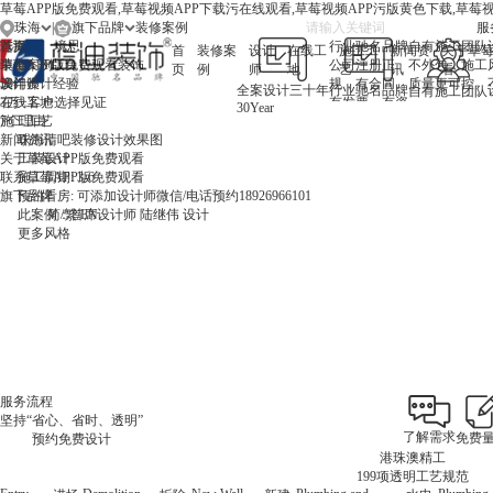
草莓APP版免费观看,草莓视频APP下载污在线观看,草莓视频APP污版黄色下载,草莓
珠海
|
旗下品牌
服
珠海
首页
选择
境思
行业驰名品牌
自有施工团队
首
装修案
设计
在线工
施工工
新闻资
关于草莓
中山
装修案例
草莓APP版免费观看装饰
公司注册正
不外包，施工
页
例
师
地
艺
讯
看
澳门
设计师
30年设计经验
规，有合同、
质量更可控
全案设计三十年
行业驰名品牌
自有施工团队
在线工地
3万+客户选择见证
有发票、有资
30
Year
施工工艺
7个理由
质
新闻资讯
珠海清吧装修设计效果图
关于草莓APP版免费观看
工装设计
联系草莓APP版免费观看
施工周期: 3-6
旗下品牌
预约看房: 可添加设计师微信/电话预约18926966101
此案例：首席设计师 陆继伟 设计
此案例：首席设计师 陆继伟 设计
更多风格
此案例：首席设计师 吕道伟 设计
此案例：首席设计师 葛凡 设计
此案例：首席设计师 陆继伟 设计
更多风格
此案例：首席设计师 吕道伟 设计
简
/
繁
/
EN
更多风格
更多风格
更多风格
更多风格
更多风格
更多风格
张海涛
首席设计师 - 珠海
新中式、轻奢、混搭、简约
家是人们感到疲惫时的休憩的场所，是温暖美好的代名词
预约人数: 869人
预约看房: 可添加设计师微信/电话预约18926966101
找他设计
点击看他设计的案例
服务流程
坚持“省心、省时、透明”
了解需求
免费
预约免费设计
港珠澳精工
199项透明工艺规范