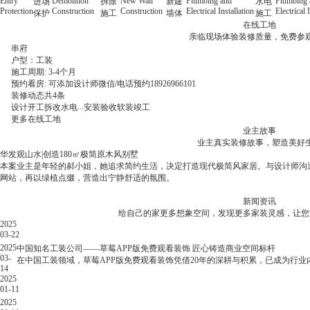
Entry
Demolition
New Wall
Plumbing and
Plumbing 
进场
拆除
新建
水电
Protection
Construction
Construction
Electrical Installation
Electrical 
保护
施工
墙体
施工
在线工地
亲临现场体验装修质量，免费参
串府
户型：
工装
四居室
三居室
二居室
施工周期: 3-4个月
预约看房: 可添加设计师微信/电话预约18926966101
装修动态
装修动态
装修动态
装修动态
共
共
共
共
4
7
6
6
条
条
条
条
...
...
...
...
设计
设计
设计
设计
开工
开工
开工
开工
拆改
拆改
拆改
拆改
水电
水电
水电
水电
安装
安装
安装
安装
验收
验收
验收
验收
软装
软装
软装
软装
竣工
竣工
竣工
竣工
更多在线工地
业主故事
业主真实装修故事，塑造美好
华发观山水|创造180㎡极简原木风别墅
格力广场|130㎡现代简约式温馨生活！
中海十里观澜|136㎡居家空间，将惬意进行到底！
悦湾府|790㎡新中式，打造多功能别墅！
本案业主是年轻的郝小姐，她追求简约生活，决定打造现代极简风家居。与设计师
本案业主李女士喜欢现代简约，偏好粉白基调，清新雅致的空间。设计师选用柔和灯光
本期的案例完全满足董女士对家的想象，136平方，4房2厅，6M深的大横厅格局
赵先生购置了一栋心仪已久的别墅，想将其打造为既彰显品味又能承载家庭欢乐的理想
网站，再以绿植点缀，营造出宁静舒适的氛围。
装修，与设计师沟通细节，最终呈现完美落地效果。
空间的利用率。
草莓APP版免费观看进行合作。装修公司的草莓视频APP污版黄色下载团队详细了解了
处细节。
新闻资讯
郝小姐
李女士
董女士
赵先生
给自己的家更多想象空间，发现更多家装灵感，
华发观山水|创造180㎡极简原木风别墅
格力广场|130㎡现代简约式温馨生活！
中海十里观澜|136㎡居家空间，将惬意进行到底！
悦湾府|790㎡新中式，打造多功能别墅！
2025
办公室装修必看指南：打工人看了都叫好的装修避坑大招
03-22
2025.03.22
2025
中国知名工装公司——草莓APP版免费观看装饰 匠心铸造商业空间标杆
办
03-
在中国工装领域，草莓APP版免费观看装饰凭借20年的深耕与积累，已成为
14
公
2025
室
01-11
装
2025
修