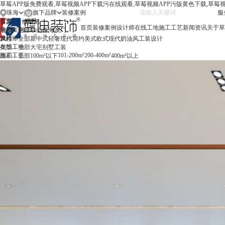
草莓APP版免费观看,草莓视频APP下载污在线观看,草莓视频APP污版黄色下载,草莓
珠海
|
旗下品牌
服务
珠海
首页
境思
真实落地服务案例
首页
>
装修案例
首页
装修案例
设计师
在线工地
施工工艺
新闻资讯
关于草
中山
装修案例
品质是草莓APP版免费观看的生命
地域：
全部
中山
珠海
澳门
澳门
设计师
风格：
全部
新中式
轻奢
现代简约
美式
欧式
现代奶油风
工装设计
凯歌连锁cktv
在线工地
类型：
全部
大宅
别墅
工装
600 m²
施工工艺
101-200m²
200-400m²
面积：
工装设计 - 设计师陆继伟
全部
100m²以下
400m²以上
新闻资讯
咨询这位设计师
关于草莓APP版免费观看
联系草莓APP版免费观看
旗下品牌
简
/
繁
/
EN