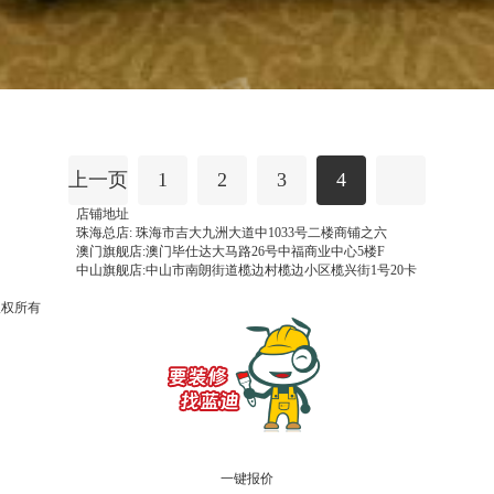
上一页
1
2
3
4
店铺地址
珠海总店: 珠海市吉大九洲大道中1033号二楼商铺之六
澳门旗舰店:澳门毕仕达大马路26号中福商业中心5楼F
中山旗舰店:中山市南朗街道榄边村榄边小区榄兴街1号20卡
 版权所有
一键报价