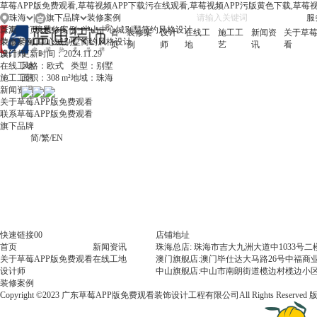
草莓APP版免费观看,草莓视频APP下载污在线观看,草莓视频APP污版黄色下载,草莓
珠海
|
旗下品牌
服务
珠海
首页
首页
境思
>
装修案例
>
半山中心城别墅简约风格设计
首
装修案
设计
在线工
施工工
新闻资
关于草莓
中山
装修案例
半山中心城别墅简约风格设计
页
例
师
地
艺
讯
看
澳门
设计师
更新时间：
2024.11.29
在线工地
风格：
欧式
类型：
别墅
施工工艺
面积：
308 m²
地域：
珠海
新闻资讯
关于草莓APP版免费观看
联系草莓APP版免费观看
旗下品牌
简
/
繁
/
EN
快速链接00
店铺地址
首页
新闻资讯
珠海总店: 珠海市吉大九洲大道中1033号
关于草莓APP版免费观看
在线工地
澳门旗舰店:澳门毕仕达大马路26号中福商业
设计师
中山旗舰店:中山市南朗街道榄边村榄边小区
装修案例
Copyright ©2023 广东草莓APP版免费观看装饰设计工程有限公司All Rights Reserved